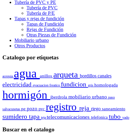
Tubería de PVC y PE
Tubería de PVC
Tubería de P/E
Tapas y rejas de fundición
Tapas de Fundición
Rejas de Fundición
Otras Piezas de Fundición
Mobiliario urbano
Otros Productos
Catalogo por etiquetas
agua
arqueta
bordillos
canales
anillos
acequia
fundicion
electricidad
homologada
evacuacion
freatico
gris
hormigón
mobiliario urbano
iberdrola
paso
registro
reja
pozo
riego
pe
saneamiento
pvc
salvacunetas
sumidero
tubo
tapa
telecomunicaciones
telefonica
teja
vado
Buscar en el catalogo