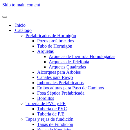
Skip to main content
Inicio
Catálogo
Prefabricados de Hormigón
Pozos prefabricados
Tubo de Hormigón
Arquetas
Arquetas de Iberdrola Homologadas
Arquetas de Telefonía
Arquetas Cuadradas
Alcorques para Árboles
Canales para Riego
Imbornales Prefabricados
Embocaduras para Paso de Caminos
Fosa Séptica Prefabricada
Bordillos
Tubería de PVC y PE
Tubería de PVC
Tubería de P/E
Tapas y rejas de fundición
Tapas de Fundición
Rejas de Fundición